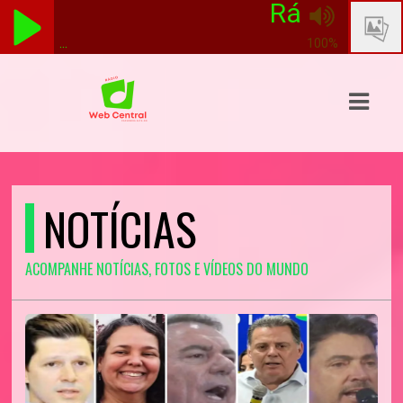
Rádio Web Ce
...
100%
ASTS
IAS
IA
DOS
NOTÍCIAS
RAMAÇÃO
ACOMPANHE NOTÍCIAS, FOTOS E VÍDEOS DO MUNDO
TOS
E
E
ATO