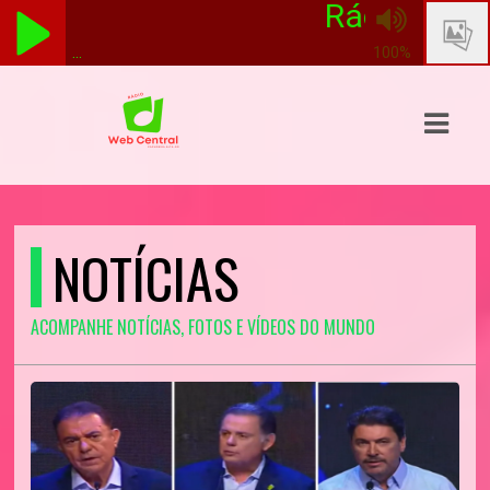
Rádio Web Cen
...
100%
ASTS
IAS
IA
DOS
NOTÍCIAS
RAMAÇÃO
ACOMPANHE NOTÍCIAS, FOTOS E VÍDEOS DO MUNDO
TOS
E
E
ATO