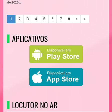
de 2026....
1
2
3
4
5
6
7
8
APLICATIVOS
LOCUTOR NO AR