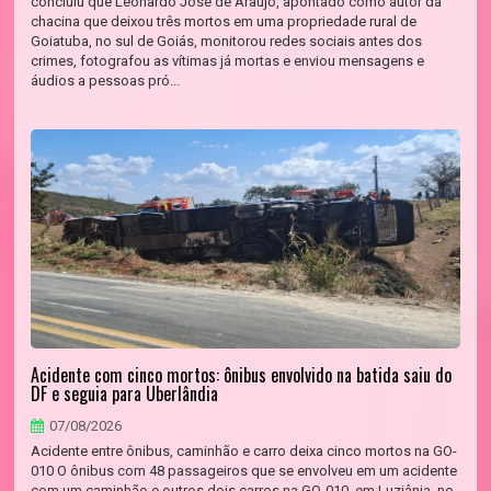
concluiu que Leonardo José de Araújo, apontado como autor da
chacina que deixou três mortos em uma propriedade rural de
Goiatuba, no sul de Goiás, monitorou redes sociais antes dos
crimes, fotografou as vítimas já mortas e enviou mensagens e
áudios a pessoas pró...
Acidente com cinco mortos: ônibus envolvido na batida saiu do
DF e seguia para Uberlândia
07/08/2026
Acidente entre ônibus, caminhão e carro deixa cinco mortos na GO-
010 O ônibus com 48 passageiros que se envolveu em um acidente
com um caminhão e outros dois carros na GO-010, em Luziânia, no