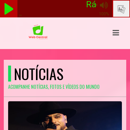
Rádio Web Cen
...
100%
ASTS
IAS
IA
DOS
NOTÍCIAS
RAMAÇÃO
ACOMPANHE NOTÍCIAS, FOTOS E VÍDEOS DO MUNDO
TOS
E
E
ATO