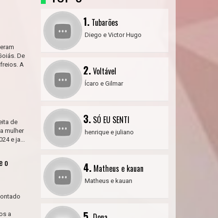
1.
Tubarões
Diego e Victor Hugo
reram
Goiás. De
freios. A
2.
Voltável
Ícaro e Gilmar
3.
SÓ EU SENTI
eita de
 a mulher
henrique e juliano
4 e ja...
e o
4.
Matheus e kauan
Matheus e kauan
apontado
,
5.
os a
Dona