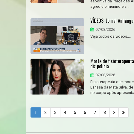
esportiva da Praça das 
agrediu o menino e s...
VÍDEOS: Jornal Anhangu
07/08/2026
Veja todos os vídeos....
Morte de fisioterapeut
diz polícia
07/08/2026
Fisioterapeuta que morreu
Larissa da Mata Silva, d
no corpo após apresentar
1
2
3
4
5
6
7
8