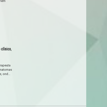
omem
clínico,
erapeuta
hematomas
, ond...