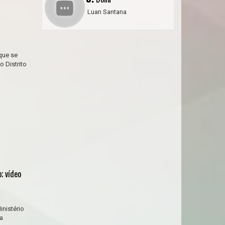
Luan Santana
que se
 Distrito
; vídeo
nistério
a