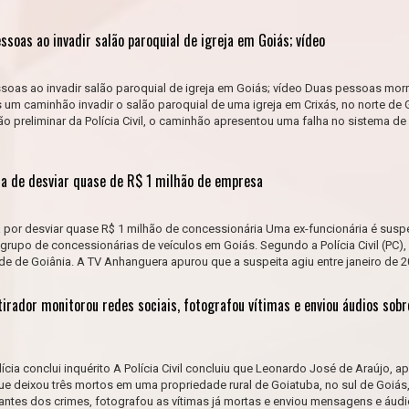
soas ao invadir salão paroquial de igreja em Goiás; vídeo
oas ao invadir salão paroquial de igreja em Goiás; vídeo Duas pessoas mor
s um caminhão invadir o salão paroquial de uma igreja em Crixás, no norte de 
o preliminar da Polícia Civil, o caminhão apresentou uma falha no sistema de 
ita de desviar quase de R$ 1 milhão de empresa
a por desviar quase R$ 1 milhão de concessionária Uma ex-funcionária é susp
 grupo de concessionárias de veículos em Goiás. Segundo a Polícia Civil (PC),
e de Goiânia. A TV Anhanguera apurou que a suspeita agiu entre janeiro de 202
irador monitorou redes sociais, fotografou vítimas e enviou áudios sobr
cia conclui inquérito A Polícia Civil concluiu que Leonardo José de Araújo, 
e deixou três mortos em uma propriedade rural de Goiatuba, no sul de Goiás
antes dos crimes, fotografou as vítimas já mortas e enviou mensagens e áudi