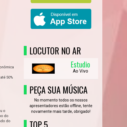
LOCUTOR NO AR
Estudio
Econômica
Ao Vivo
 até 50%
PEÇA SUA MÚSICA
No momento todos os nossos
apresentadores estão offline, tente
ou o
novamente mais tarde, obrigado!
no do
TOP 5
lado do