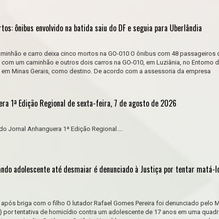
os: ônibus envolvido na batida saiu do DF e seguia para Uberlândia
caminhão e carro deixa cinco mortos na GO-010 O ônibus com 48 passageiros 
com um caminhão e outros dois carros na GO-010, em Luziânia, no Entorno do
a, em Minas Gerais, como destino. De acordo com a assessoria da empresa
ra 1ª Edição Regional de sexta-feira, 7 de agosto de 2026
do Jornal Anhanguera 1ª Edição Regional....
ando adolescente até desmaiar é denunciado à Justiça por tentar matá-lo
ós briga com o filho O lutador Rafael Gomes Pereira foi denunciado pelo Mi
) por tentativa de homicídio contra um adolescente de 17 anos em uma quadr