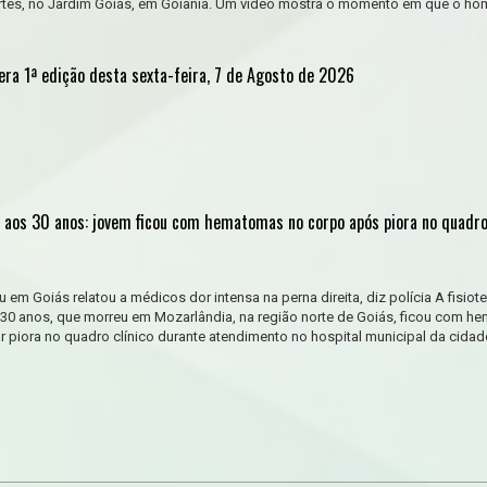
Artes, no Jardim Goiás, em Goiânia. Um vídeo mostra o momento em que o h
era 1ª edição desta sexta-feira, 7 de Agosto de 2026
a aos 30 anos: jovem ficou com hematomas no corpo após piora no quadro 
 em Goiás relatou a médicos dor intensa na perna direita, diz polícia A fisiot
e 30 anos, que morreu em Mozarlândia, na região norte de Goiás, ficou com 
 piora no quadro clínico durante atendimento no hospital municipal da cidade