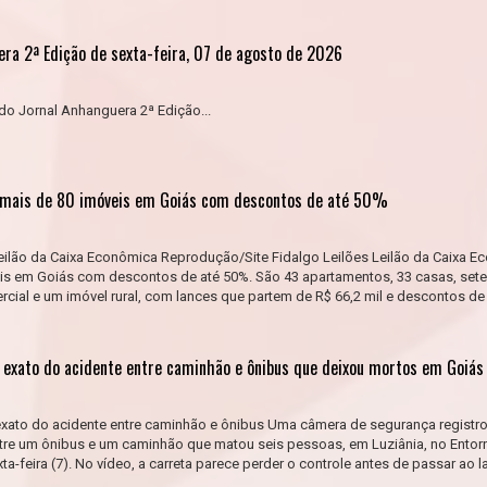
era 2ª Edição de sexta-feira, 07 de agosto de 2026
do Jornal Anhanguera 2ª Edição...
e mais de 80 imóveis em Goiás com descontos de até 50%
eilão da Caixa Econômica Reprodução/Site Fidalgo Leilões Leilão da Caixa 
eis em Goiás com descontos de até 50%. São 43 apartamentos, 33 casas, sete
rcial e um imóvel rural, com lances que partem de R$ 66,2 mil e descontos de
exato do acidente entre caminhão e ônibus que deixou mortos em Goiás
ato do acidente entre caminhão e ônibus Uma câmera de segurança registr
re um ônibus e um caminhão que matou seis pessoas, em Luziânia, no Entor
exta-feira (7). No vídeo, a carreta parece perder o controle antes de passar ao 