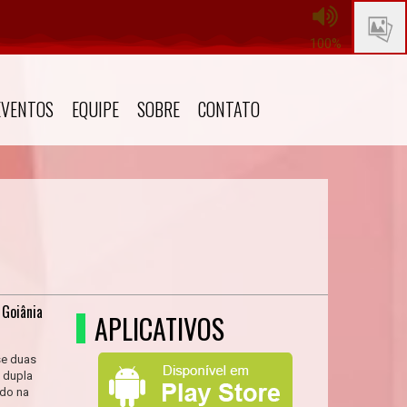
100%
EVENTOS
EQUIPE
SOBRE
CONTATO
 Goiânia
APLICATIVOS
se duas
 dupla
ado na