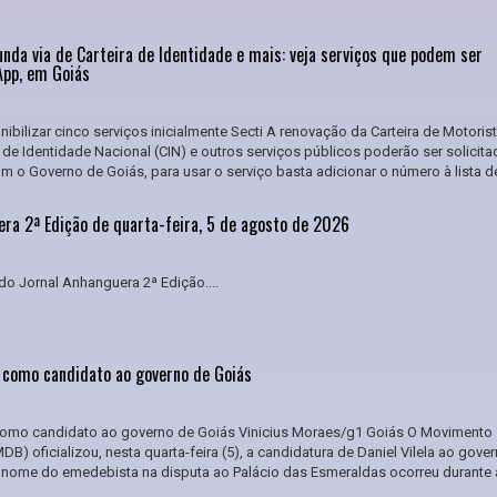
nda via de Carteira de Identidade e mais: veja serviços que podem ser
App, em Goiás
ibilizar cinco serviços inicialmente Secti A renovação da Carteira de Motoris
 de Identidade Nacional (CIN) e outros serviços públicos poderão ser solicit
o Governo de Goiás, para usar o serviço basta adicionar o número à lista de
era 2ª Edição de quarta-feira, 5 de agosto de 2026
do Jornal Anhanguera 2ª Edição....
a como candidato ao governo de Goiás
 como candidato ao governo de Goiás Vinicius Moraes/g1 Goiás O Movimento
DB) oficializou, nesta quarta-feira (5), a candidatura de Daniel Vilela ao gove
 nome do emedebista na disputa ao Palácio das Esmeraldas ocorreu durante 