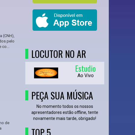
ta (CNH),
ados pelo
 co...
LOCUTOR NO AR
Estudio
Ao Vivo
PEÇA SUA MÚSICA
No momento todos os nossos
apresentadores estão offline, tente
novamente mais tarde, obrigado!
rno de
TOP 5
a