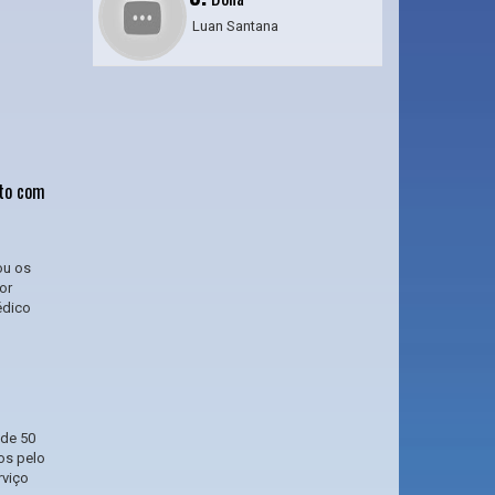
Luan Santana
nto com
ou os
or
édico
 de 50
os pelo
rviço