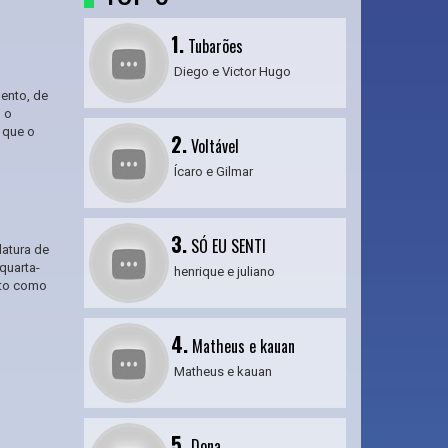
1.
Tubarões
Diego e Victor Hugo
ento, de
m o
 que o
2.
Voltável
Ícaro e Gilmar
3.
SÓ EU SENTI
datura de
quarta-
henrique e juliano
ato como
4.
Matheus e kauan
Matheus e kauan
5.
Dona