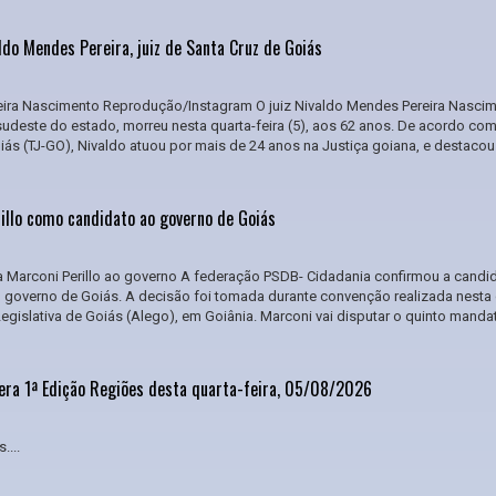
do Mendes Pereira, juiz de Santa Cruz de Goiás
eira Nascimento Reprodução/Instagram O juiz Nivaldo Mendes Pereira Nascim
sudeste do estado, morreu nesta quarta-feira (5), aos 62 anos. De acordo co
oiás (TJ-GO), Nivaldo atuou por mais de 24 anos na Justiça goiana, e destacou
illo como candidato ao governo de Goiás
a Marconi Perillo ao governo A federação PSDB- Cidadania confirmou a candi
o governo de Goiás. A decisão foi tomada durante convenção realizada nesta 
 Legislativa de Goiás (Alego), em Goiânia. Marconi vai disputar o quinto mand
era 1ª Edição Regiões desta quarta-feira, 05/08/2026
....