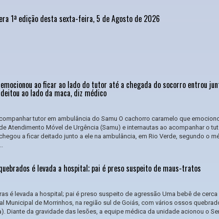
era 1ª edição desta sexta-feira, 5 de Agosto de 2026
emocionou ao ficar ao lado do tutor até a chegada do socorro entrou ju
 deitou ao lado da maca, diz médico
companhar tutor em ambulância do Samu O cachorro caramelo que emocion
 de Atendimento Móvel de Urgência (Samu) e internautas ao acompanhar o tut
hegou a ficar deitado junto a ele na ambulância, em Rio Verde, segundo o m
..
uebrados é levada a hospital; pai é preso suspeito de maus-tratos
ras é levada a hospital; pai é preso suspeito de agressão Uma bebê de cerca
tal Municipal de Morrinhos, na região sul de Goiás, com vários ossos quebrad
a). Diante da gravidade das lesões, a equipe médica da unidade acionou o Se