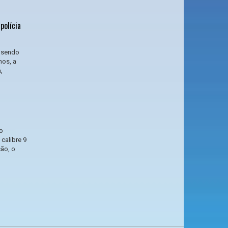
polícia
á sendo
nos, a
,
o
 calibre 9
ão, o