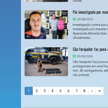
Social...
Pai investigado por man
05/08/2026
Investigação contra pai 
investigado por mandar m
Aparecida Almeida Dias. 
oficialmente,...
Cão farejador faz pose 
05/08/2026
Cão farejador faz pose a
protagonista em uma fisca
mm, 40 carregadores, al
cão policial...
1
2
3
4
5
6
7
8